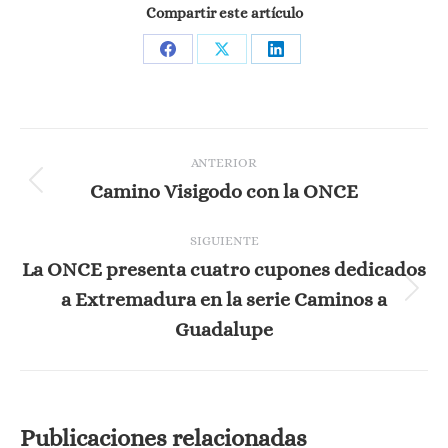
Compartir este artículo
Share
Share
Share
on
on
on
Facebook
X
LinkedIn
Navegación
ANTERIOR
entre
Camino Visigodo con la ONCE
Publicación
anterior:
publicaciones
SIGUIENTE
La ONCE presenta cuatro cupones dedicados
a Extremadura en la serie Caminos a
Publicación
siguiente:
Guadalupe
Publicaciones relacionadas