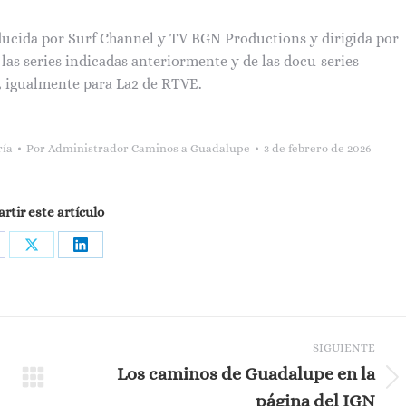
ducida por Surf Channel y TV BGN Productions y dirigida por
las series indicadas anteriormente y de las docu-series
», igualmente para La2 de RTVE.
ría
Por
Administrador Caminos a Guadalupe
3 de febrero de 2026
tir este artículo
are
Share
Share
on
on
cebook
X
LinkedIn
SIGUIENTE
Los caminos de Guadalupe en la
Publicación
página del IGN