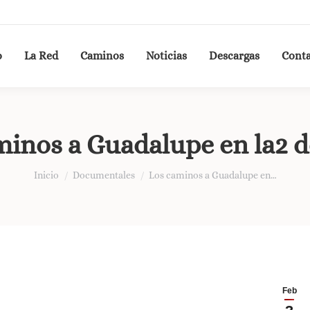
o
La Red
Caminos
Noticias
Descargas
Cont
minos a Guadalupe en la2 
Estás aquí:
Inicio
Documentales
Los caminos a Guadalupe en…
Feb