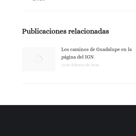
publicaciones
anterior:
Publicaciones relacionadas
Los caminos de Guadalupe en la
página del IGN
12 de febrero de 2026