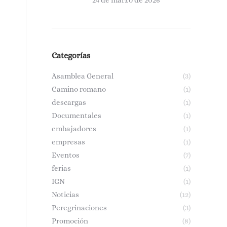
24 de marzo de 2026
Categorías
Asamblea General
(3)
Camino romano
(1)
descargas
(1)
Documentales
(1)
embajadores
(1)
empresas
(1)
Eventos
(7)
ferias
(1)
IGN
(1)
Noticias
(12)
Peregrinaciones
(3)
Promoción
(8)