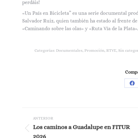
perdáis!
«Un País en Bicicleta” es una serie documental pro
Salvador Ruiz, quien también ha estado al frente de 
«Caminando sobre las olas» y «Ruta Vía de la Plata
Categorías:
Documentales
,
Promoción
,
RTVE
,
Sin catego
Compar
Sh
on
Fa
Navegación
ANTERIOR
entre
Los caminos a Guadalupe en FITUR
Publicación
2026