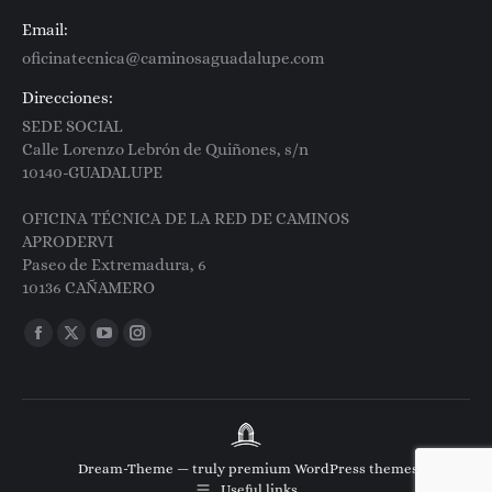
Email:
oficinatecnica@caminosaguadalupe.com
Direcciones:
SEDE SOCIAL
Calle Lorenzo Lebrón de Quiñones, s/n
10140-GUADALUPE
OFICINA TÉCNICA DE LA RED DE CAMINOS
APRODERVI
Paseo de Extremadura, 6
10136 CAÑAMERO
Encuéntranos en:
Facebook
X
YouTube
Instagram
page
page
page
page
opens
opens
opens
opens
in
in
in
in
new
new
new
new
Dream-Theme — truly
premium WordPress themes
window
window
window
window
Useful links