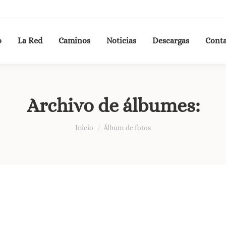
o
La Red
Caminos
Noticias
Descargas
Cont
Archivo de álbumes:
Estás aquí:
Inicio
Álbum de fotos