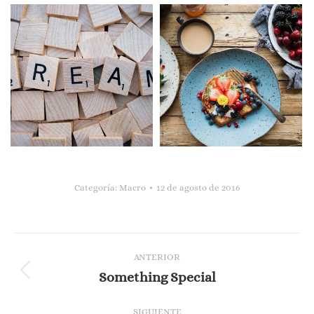
Categoría:
Macro
12 de agosto de 2016
Navegación
ANTERIOR
entre
Something Special
Álbum
anterior:
álbumes
SIGUIENTE