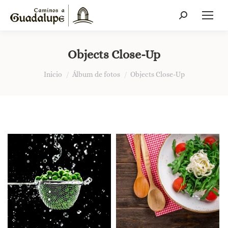
Buscar:
Objects Close-Up
Estás aquí:
Inicio
Álbum de fotos
Objects Close-Up