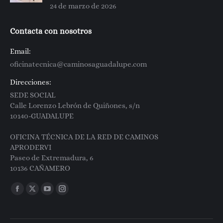
24 de marzo de 2026
Contacta con nosotros
Email:
oficinatecnica@caminosaguadalupe.com
Direcciones:
SEDE SOCIAL
Calle Lorenzo Lebrón de Quiñones, s/n
10140-GUADALUPE
OFICINA TÉCNICA DE LA RED DE CAMINOS
APRODERVI
Paseo de Extremadura, 6
10136 CAÑAMERO
Encuéntranos en:
Facebook
X
YouTube
Instagram
page
page
page
page
opens
opens
opens
opens