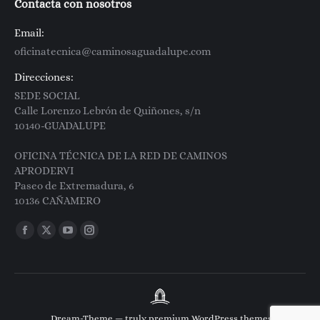
Contacta con nosotros
Email:
oficinatecnica@caminosaguadalupe.com
Direcciones:
SEDE SOCIAL
Calle Lorenzo Lebrón de Quiñones, s/n
10140-GUADALUPE
OFICINA TÉCNICA DE LA RED DE CAMINOS
APRODERVI
Paseo de Extremadura, 6
10136 CAÑAMERO
Encuéntranos en:
Facebook
X
YouTube
Instagram
page
page
page
page
opens
opens
opens
opens
in
in
in
in
new
new
new
new
Dream-Theme — truly
premium WordPress themes