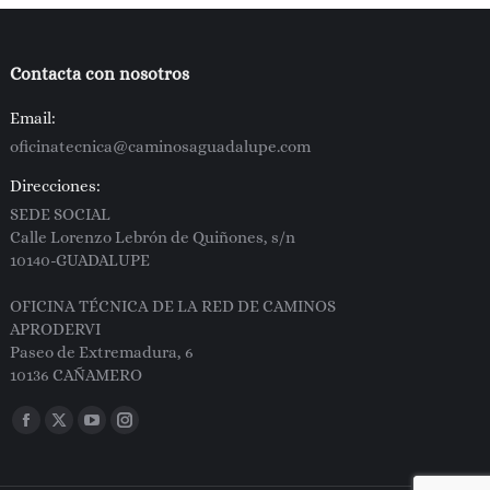
Contacta con nosotros
Email:
oficinatecnica@caminosaguadalupe.com
Direcciones:
SEDE SOCIAL
Calle Lorenzo Lebrón de Quiñones, s/n
10140-GUADALUPE
OFICINA TÉCNICA DE LA RED DE CAMINOS
APRODERVI
Paseo de Extremadura, 6
10136 CAÑAMERO
Encuéntranos en:
Facebook
X
YouTube
Instagram
page
page
page
page
opens
opens
opens
opens