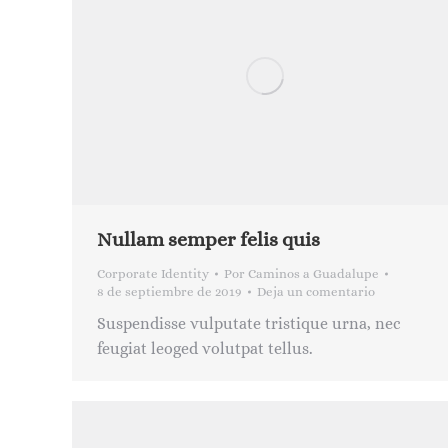
Nullam semper felis quis
Corporate Identity
Por
Caminos a Guadalupe
8 de septiembre de 2019
Deja un comentario
Suspendisse vulputate tristique urna, nec
feugiat leoged volutpat tellus.