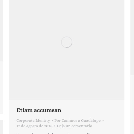
Etiam accumsan
Corporate Identity
Por
Caminos a Guadalupe
17 de agosto de 2016
Deja un comentario