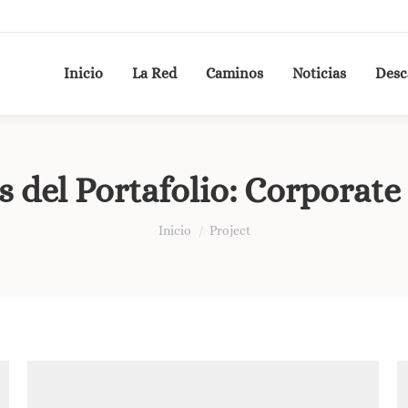
Inicio
La Red
Caminos
Noticias
Desc
 del Portafolio:
Corporate 
Estás aquí:
Inicio
Project