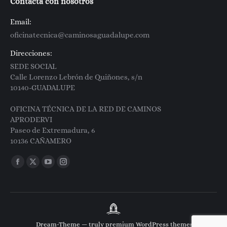
Contacta con nosotros
Email:
oficinatecnica@caminosaguadalupe.com
Direcciones:
SEDE SOCIAL
Calle Lorenzo Lebrón de Quiñones, s/n
10140-GUADALUPE
OFICINA TÉCNICA DE LA RED DE CAMINOS
APRODERVI
Paseo de Extremadura, 6
10136 CAÑAMERO
Encuéntranos en:
Facebook
X
YouTube
Instagram
page
page
page
page
opens
opens
opens
opens
in
in
in
in
new
new
new
new
Dream-Theme — truly
premium WordPress themes