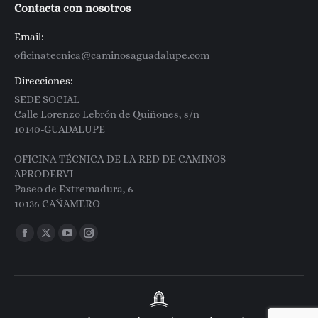
Contacta con nosotros
Email:
oficinatecnica@caminosaguadalupe.com
Direcciones:
SEDE SOCIAL
Calle Lorenzo Lebrón de Quiñones, s/n
10140-GUADALUPE
OFICINA TÉCNICA DE LA RED DE CAMINOS
APRODERVI
Paseo de Extremadura, 6
10136 CAÑAMERO
Encuéntranos en:
Facebook
X
YouTube
Instagram
page
page
page
page
opens
opens
opens
opens
in
in
in
in
new
new
new
new