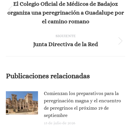
entre
El Colegio Oficial de Médicos de Badajoz
organiza una peregrinación a Guadalupe por
Publicación
publicaciones
anterior:
el camino romano
SIGUIENTE
Junta Directiva de la Red
Publicación
siguiente:
Publicaciones relacionadas
Comienzan los preparativos para la
peregrinación magna y el encuentro
de peregrinos el próximo 19 de
septiembre
15 de julio de 2026