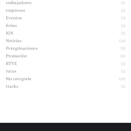
embajadores
(1)
empresas
(1)
Eventos
(7)
ferias
(1)
IGN
(1)
Noticias
(12)
Peregrinaciones
(3)
Promoción
(8)
RTVE
(1)
rutas
(1)
Sin categoría
(13)
tracks
(1)