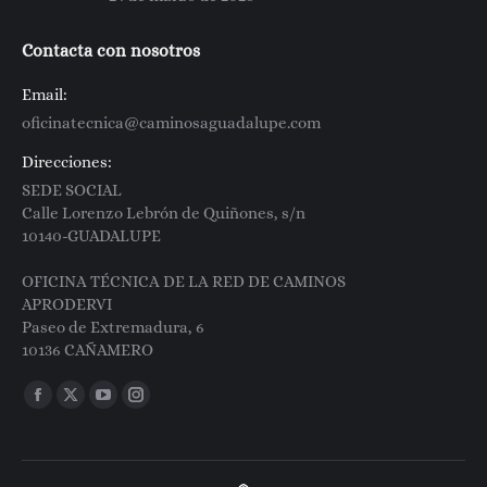
Contacta con nosotros
Email:
oficinatecnica@caminosaguadalupe.com
Direcciones:
SEDE SOCIAL
Calle Lorenzo Lebrón de Quiñones, s/n
10140-GUADALUPE
OFICINA TÉCNICA DE LA RED DE CAMINOS
APRODERVI
Paseo de Extremadura, 6
10136 CAÑAMERO
Encuéntranos en:
Facebook
X
YouTube
Instagram
page
page
page
page
opens
opens
opens
opens